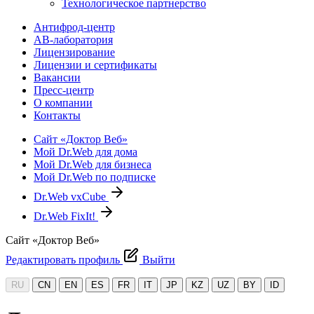
Технологическое партнерство
Антифрод-центр
АВ-лаборатория
Лицензирование
Лицензии и сертификаты
Вакансии
Пресс-центр
О компании
Контакты
Сайт «Доктор Веб»
Мой Dr.Web для дома
Мой Dr.Web для бизнеса
Мой Dr.Web по подписке
Dr.Web vxCube
Dr.Web FixIt!
Сайт «Доктор Веб»
Редактировать профиль
Выйти
RU
CN
EN
ES
FR
IT
JP
KZ
UZ
BY
ID