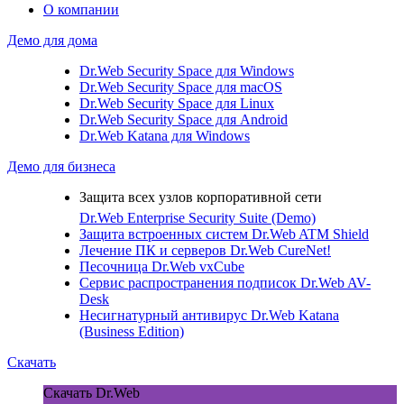
О компании
Демо для дома
Dr.Web Security Space для Windows
Dr.Web Security Space для macOS
Dr.Web Security Space для Linux
Dr.Web Security Space для Android
Dr.Web Katana для Windows
Демо для бизнеса
Защита всех узлов корпоративной сети
Dr.Web Enterprise Security Suite (Demo)
Защита встроенных систем
Dr.Web ATM Shield
Лечение ПК и серверов
Dr.Web CureNet!
Песочница
Dr.Web vxCube
Сервис распространения подписок
Dr.Web AV-
Desk
Несигнатурный антивирус
Dr.Web Katana
(Business Edition)
Скачать
Скачать Dr.Web