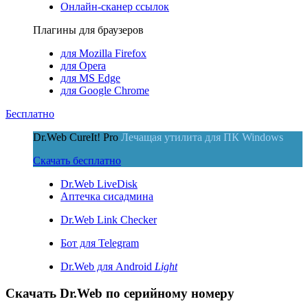
Онлайн-сканер ссылок
Плагины для браузеров
для Mozilla Firefox
для Opera
для MS Edge
для Google Chrome
Бесплатно
Dr.Web CureIt! Pro
Лечащая утилита для ПК Windows
Скачать бесплатно
Dr.Web LiveDisk
Аптечка сисадмина
Dr.Web Link Checker
Бот для Telegram
Dr.Web для Android
Light
Скачать Dr.Web
по серийному номеру