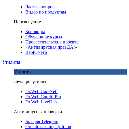
Частые вопросы
Видео по продуктам
Просвещение
Брошюры
Обучающие курсы
Просветительские проекты
«Антивирусная правДА!»
ВебIQметр
Утилиты
Утилиты
Лечащие утилиты
Dr.Web CureNet!
Dr.Web CureIt! Pro
Dr.Web LiveDisk
Антивирусная проверка
Бот для Telegram
Онлайн-сканер файлов