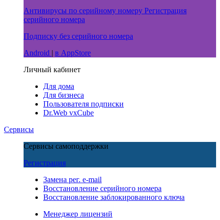
Антивирусы
по серийному номеру
Регистрация
серийного номера
Подписку
без серийного номера
Android
|
в AppStore
Личный кабинет
Для дома
Для бизнеса
Пользователя подписки
Dr.Web vxCube
Сервисы
Сервисы самоподдержки
Регистрация
Замена рег. e-mail
Восстановление серийного номера
Восстановление заблокированного ключа
Менеджер лицензий