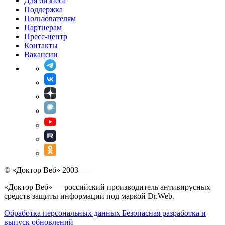
Для бизнеса
Поддержка
Пользователям
Антиспам.
Партнерам
Пресс-центр
Контакты
С высокой долей вероятности
Вакансии
распознает спам независимо от языка
сообщения, при близком к нулю
проценте ложных срабатываний
Родительский контроль.
Заблокирует сайты по ключевым
словам в URL и защитит детей от
посещения нежелательных веб-
ресурсов
© «Доктор Веб» 2003 —
Брандмауэр.
«Доктор Веб» — российский производитель антивирусных
средств защиты информации под маркой Dr.Web.
Возведет заслон на пути попыток
хакеров вторгнуться в компьютер
Обработка персональных данных
Безопасная разработка и
выпуск обновлений