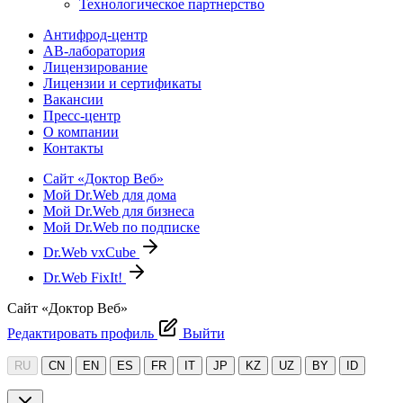
Технологическое партнерство
Антифрод-центр
АВ-лаборатория
Лицензирование
Лицензии и сертификаты
Вакансии
Пресс-центр
О компании
Контакты
Сайт «Доктор Веб»
Мой Dr.Web для дома
Мой Dr.Web для бизнеса
Мой Dr.Web по подписке
Dr.Web vxCube
Dr.Web FixIt!
Сайт «Доктор Веб»
Редактировать профиль
Выйти
RU
CN
EN
ES
FR
IT
JP
KZ
UZ
BY
ID