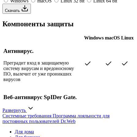
Windows
macOS
Linux 32 bit
Linux 64 bit
Скачать
Компоненты защиты
Windows
macOS
Linux
Антивирус.
Преградит вход в защищаемую
систему вирусам и вредоносному
ПО, вылечит от уже проникших
вирусов
Веб-антивирус SpIDer Gate.
Обеспечит проверку веб-страниц в
Развернуть
режиме реального времени,
Системные требования
Программа лояльности для
заблокирует фишинговые интернет-
постоянных пользователей Dr.Web
ресурсы, запретит доступ к
нерекомендуемым и потенциально
Для дома
опасным сайтам