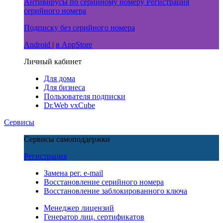
Антивирусы
по серийному номеру
Регистрация
серийного номера
Подписку
без серийного номера
Android
|
в AppStore
Личный кабинет
Для дома
Для бизнеса
Пользователя подписки
Dr.Web vxCube
Сервисы
Сервисы самоподдержки
Регистрация
Замена рег. e-mail
Восстановление серийного номера
Восстановление заблокированного ключа
Менеджер лицензий
Генератор лиц. сертификатов