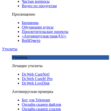
Частые вопросы
Видео по продуктам
Просвещение
Брошюры
Обучающие курсы
Просветительские проекты
«Антивирусная правДА!»
ВебIQметр
Утилиты
Утилиты
Лечащие утилиты
Dr.Web CureNet!
Dr.Web CureIt! Pro
Dr.Web LiveDisk
Антивирусная проверка
Бот для Telegram
Онлайн-сканер файлов
Онлайн-сканер ссылок