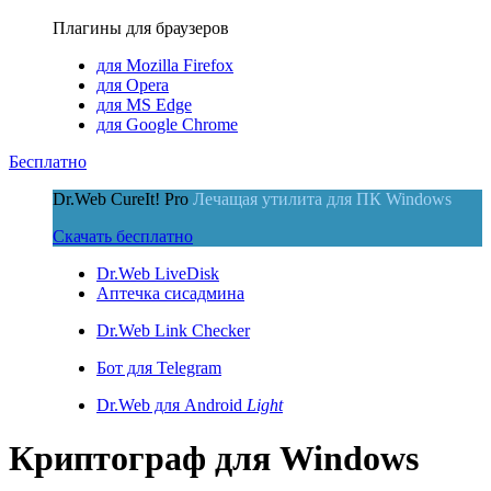
Плагины для браузеров
для Mozilla Firefox
для Opera
для MS Edge
для Google Chrome
Бесплатно
Dr.Web CureIt! Pro
Лечащая утилита для ПК Windows
Скачать бесплатно
Dr.Web LiveDisk
Аптечка сисадмина
Dr.Web Link Checker
Бот для Telegram
Dr.Web для Android
Light
Криптограф для Windows