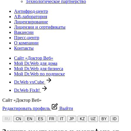
Технологическое партнерство
Антифрод-центр
АВ-лаборатория
Лицензирование
Лицензии и сертификаты
Вакансии
Пресс-центр
О компании
Контакты
Сайт «Доктор Веб»
Мой Dr.Web для дома
Мой Dr.Web для бизнеса
Мой Dr.Web по подписке
Dr.Web vxCube
Dr.Web FixIt!
Сайт «Доктор Веб»
Редактировать профиль
Выйти
RU
CN
EN
ES
FR
IT
JP
KZ
UZ
BY
ID